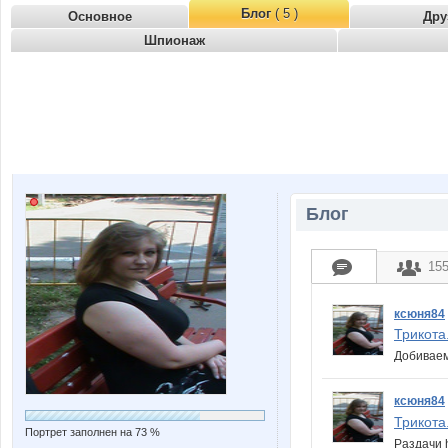
Блог
( 5 )
Основное
Дру
Шпионаж
Блог
15
ксюня84
Трикота.
Добиваем
ксюня84
Трикота.
Портрет заполнен на 73 %
Раздачи h