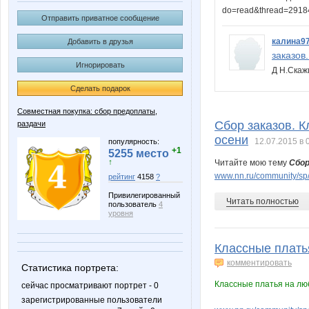
do=read&thread=291
Отправить приватное сообщение
калина9
Добавить в друзья
заказов.
Игнорировать
Д Н.Скаж
Сделать подарок
Совместная покупка: сбор предоплаты,
Сбор заказов. К
раздачи
осени
12.07.2015 в 
популярность:
+1
5255 место
↑
Читайте мою тему
Сбор
www.nn.ru/community/sp/
рейтинг
4158
?
Привилегированный
Читать полностью
пользователь
4
уровня
Классные платья
комментировать
Статистика портрета:
Классные платья на люб
сейчас просматривают портрет - 0
зарегистрированные пользователи